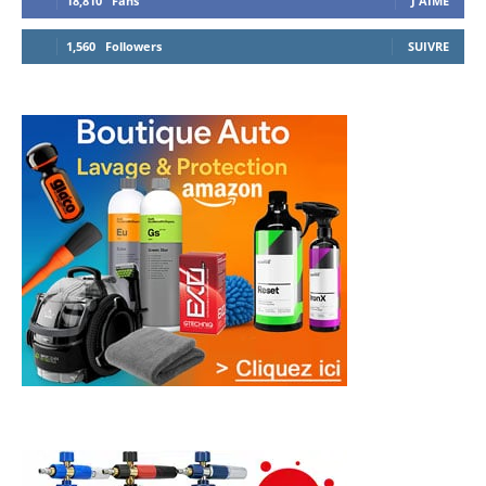
18,810
Fans
J'AIME
1,560
Followers
SUIVRE