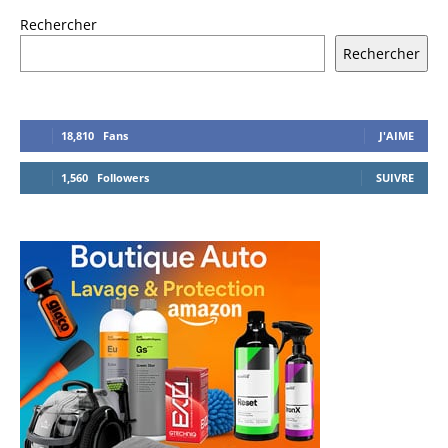
Rechercher
Rechercher
18,810
Fans
J'AIME
1,560
Followers
SUIVRE