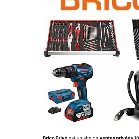
Brico Privé
est un site de
ventes privées
10