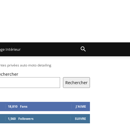
ge Intérieur
ventes privées auto moto detailing
echercher
Rechercher
18,810
Fans
J'AIME
1,560
Followers
SUIVRE