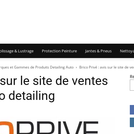
olissage & Lustrage
Protection Peinture
Jantes & Pneus
Nettoya
ques et Gammes de Produits Detailing Auto
Brico Privé : avis sur le site de 
 sur le site de ventes
R
o detailing