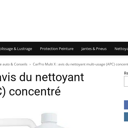
olissage & Lustrage
Protection Peinture
Jantes & Pneus
Nettoya
e auto & Conseils
CarPro Multi X : avis du nettoyant multi-usage (APC) concen
avis du nettoyant
R
) concentré