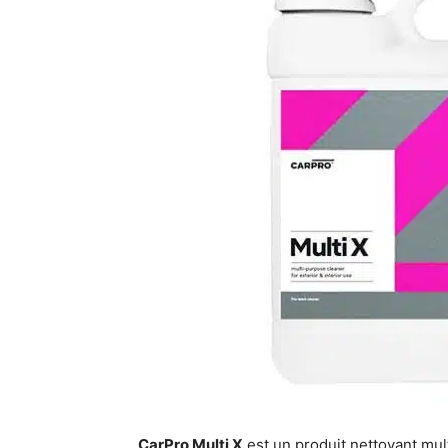
CarPro Multi X
est un produit nettoyant mul