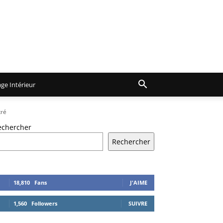
ge Intérieur
tré
echercher
Rechercher
18,810
Fans
J'AIME
1,560
Followers
SUIVRE