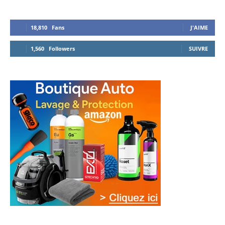
18,810
Fans
J'AIME
1,560
Followers
SUIVRE