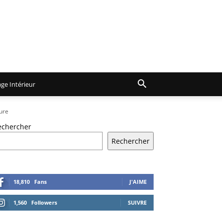
ge Intérieur
ture
echercher
Rechercher
18,810
Fans
J'AIME
1,560
Followers
SUIVRE