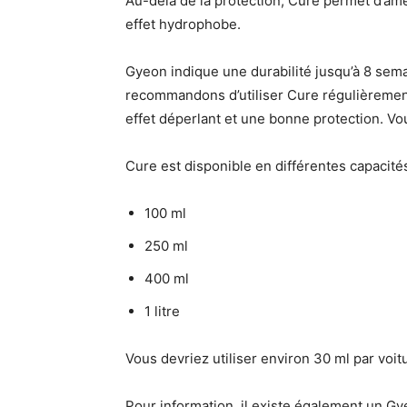
Au-delà de la protection, Cure permet d’amé
effet hydrophobe.
Gyeon indique une durabilité jusqu’à 8 semai
recommandons d’utiliser Cure régulièremen
effet déperlant et une bonne protection. Vous
Cure est disponible en différentes capacités
100 ml
250 ml
400 ml
1 litre
Vous devriez utiliser environ 30 ml par voit
Pour information, il existe également un Gy