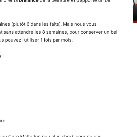
liorer la
brillance
de la peinture et d’apporte un bel
nes (plutôt 6 dans les faits). Mais nous vous
t sans attendre les 8 semaines, pour conserver un bel
 pouvez l’utiliser 1 fois par mois.
 :
ure.
eon Cure Matte (un peu plus cher), pour ne pas