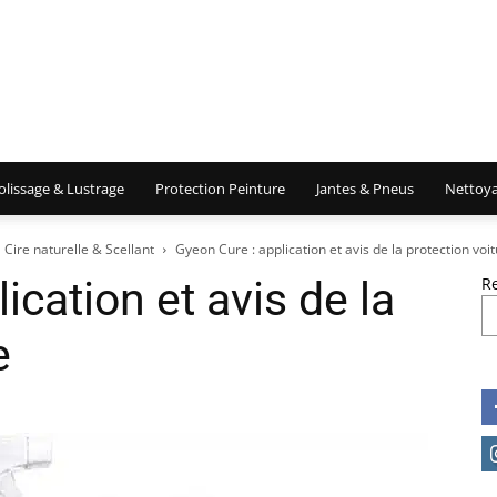
olissage & Lustrage
Protection Peinture
Jantes & Pneus
Nettoya
Cire naturelle & Scellant
Gyeon Cure : application et avis de la protection voi
ication et avis de la
R
e