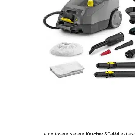
Le nettoyeur vapeur
Karcher SG 4/4
est exc