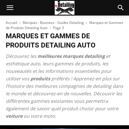
Accueil
Marques - Business - Guides Detailing
Marques et Gammes
de Produits Detailing Auto
Page 3
MARQUES ET GAMMES DE
PRODUITS DETAILING AUTO
Découvrez les
meilleures marques detailing
et
esthétique auto, leurs gammes de produits, les
nouveautés et les informations essentielles pour
utiliser vos
produits
préférés ! Apprenez-en plus sur
l’histoire des meilleures compagnies de detailing dans
le monde et découvrez-en de nouvelles. Découvrir les
différentes gammes existantes vous permettra
également de savoir quel produit choisir pour votre
voiture
ou votre moto.