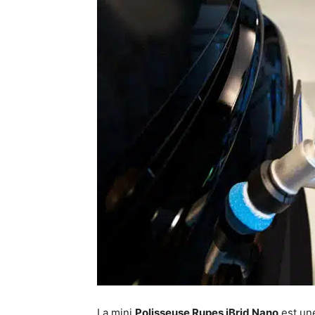
La mini
Polisseuse Rupes iBrid Nano
est une