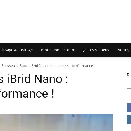
olissage & Lustrage
Protection Peinture
Jantes & Pneus
Nettoya
Polisseuse Rupes iBrid Nano : optimisez sa performance !
 iBrid Nano :
R
formance !