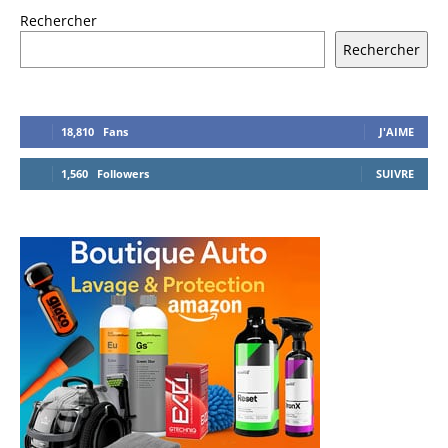
Rechercher
Rechercher
18,810
Fans
J'AIME
1,560
Followers
SUIVRE