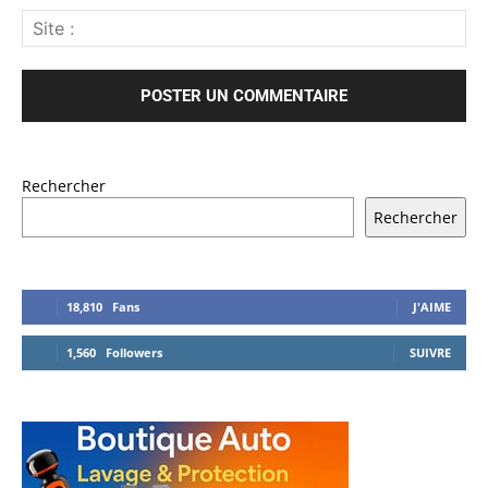
Rechercher
Rechercher
18,810
Fans
J'AIME
1,560
Followers
SUIVRE