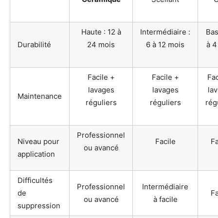
Haute : 12 à
Intermédiaire :
Bas
Durabilité
24 mois
6 à 12 mois
à 4
Facile +
Facile +
Fac
lavages
lavages
la
Maintenance
réguliers
réguliers
rég
Professionnel
Niveau pour
Facile
Fa
ou avancé
application
Difficultés
Professionnel
Intermédiaire
de
Fa
ou avancé
à facile
suppression