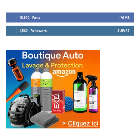
18,810
Fans
J'AIME
1,560
Followers
SUIVRE