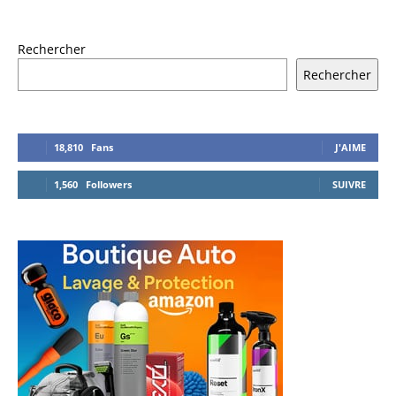
Rechercher
Rechercher
18,810
Fans
J'AIME
1,560
Followers
SUIVRE