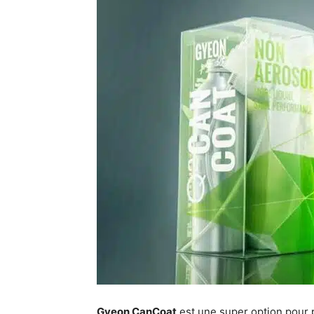
Gyeon CanCoat
est une super option pour 