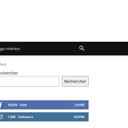
ge Intérieur
lant
echercher
Rechercher
18,810
Fans
J'AIME
1,560
Followers
SUIVRE