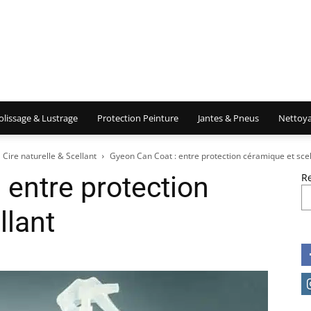
olissage & Lustrage
Protection Peinture
Jantes & Pneus
Nettoya
Cire naturelle & Scellant
Gyeon Can Coat : entre protection céramique et scel
 entre protection
R
llant