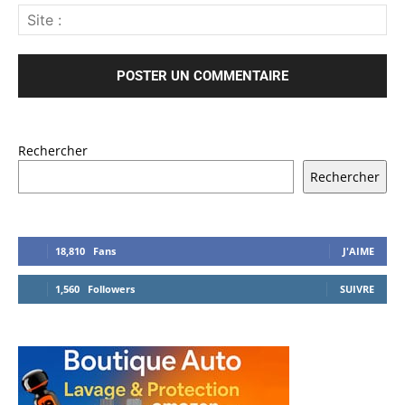
Rechercher
Rechercher
18,810
Fans
J'AIME
1,560
Followers
SUIVRE