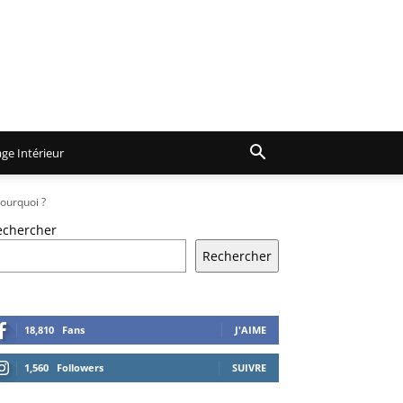
ge Intérieur
Pourquoi ?
echercher
Rechercher
18,810
Fans
J'AIME
1,560
Followers
SUIVRE