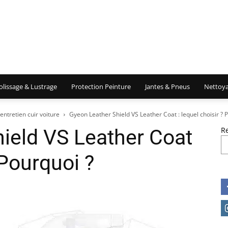
olissage & Lustrage
Protection Peinture
Jantes & Pneus
Nettoya
entretien cuir voiture
Gyeon Leather Shield VS Leather Coat : lequel choisir ? 
ield VS Leather Coat
R
 Pourquoi ?