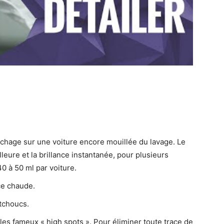
échage sur une voiture encore mouillée du lavage. Le
illeure et la brillance instantanée, pour plusieurs
0 à 50 ml par voiture.
ace chaude.
utchoucs.
r les fameux « high spots ». Pour éliminer toute trace de