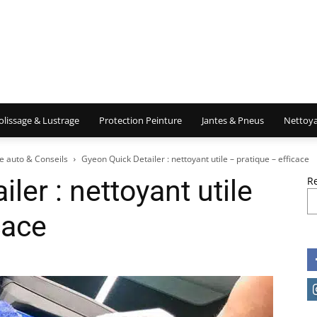
olissage & Lustrage
Protection Peinture
Jantes & Pneus
Nettoya
e auto & Conseils
Gyeon Quick Detailer : nettoyant utile – pratique – efficace
ler : nettoyant utile
R
cace