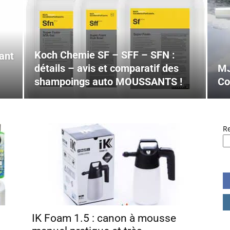
Koch Chemie SF – SFF – SFN :
ant
détails – avis et comparatif des
MJ
shampoings auto MOUSSANTS !
Co
R
IK Foam 1.5 : canon à mousse