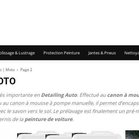
olissage & Lustrage
Protection Peinture
Jantes & Pneus
Nettoya
o | Moto
Page 2
OTO
très importante en
Detailing Auto
. Effectué au
canon à mou
 au canon à mousse à pompe manuelle, il permet d’encapsu
 avec le savon vers le sol. Le prélavage est finalement un pré
ernis de la
peinture de voiture
.