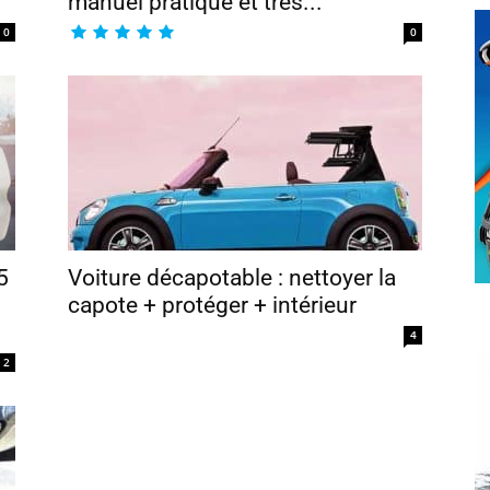
manuel pratique et très...
0
0
5
Voiture décapotable : nettoyer la
capote + protéger + intérieur
4
2