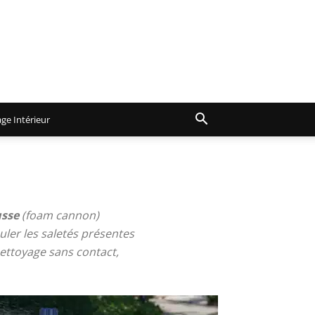
ge Intérieur
sse
(foam cannon)
ler les saletés présentes
-nettoyage sans contact,