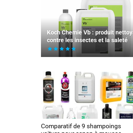
Koch Chemie Vb : produit nettoy
contre les insectes et la saleté
Comparatif de 9 shampoings