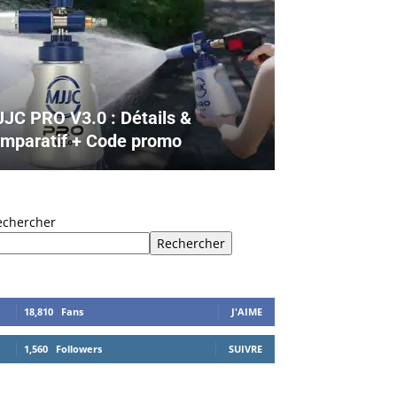
JC PRO V3.0 : Détails &
mparatif + Code promo
echercher
Rechercher
18,810
Fans
J'AIME
1,560
Followers
SUIVRE