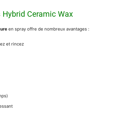
s Hybrid Ceramic Wax
ture
en spray offre de nombreux avantages :
lez et rincez
mps)
ressant