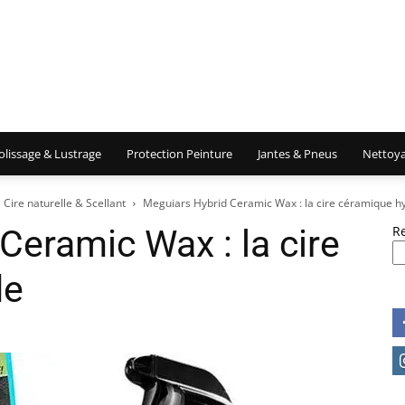
olissage & Lustrage
Protection Peinture
Jantes & Pneus
Nettoya
Cire naturelle & Scellant
Meguiars Hybrid Ceramic Wax : la cire céramique h
Ceramic Wax : la cire
R
de