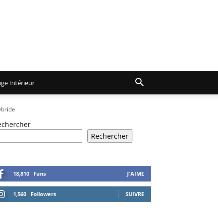
ge Intérieur
ybride
echercher
Rechercher
18,810
Fans
J'AIME
1,560
Followers
SUIVRE