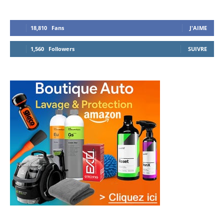
18,810
Fans
J'AIME
1,560
Followers
SUIVRE