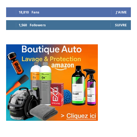
18,810
Fans
J'AIME
1,560
Followers
SUIVRE