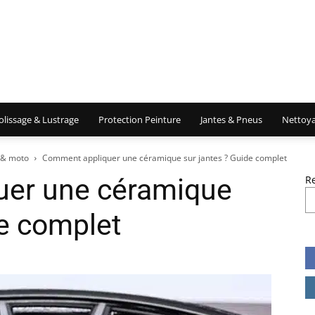
olissage & Lustrage
Protection Peinture
Jantes & Pneus
Nettoya
 & moto
Comment appliquer une céramique sur jantes ? Guide complet
er une céramique
R
de complet