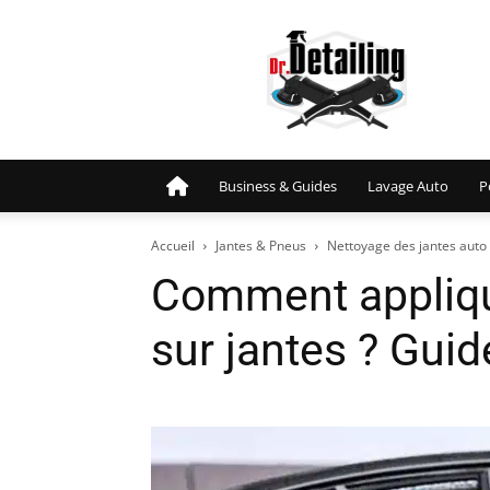
Detailing
Auto
:
Entretien
et
Protection
de
Page D’accueil.
Business & Guides
Lavage Auto
P
votre
Voiture
Accueil
Jantes & Pneus
Nettoyage des jantes auto
Comment appliqu
sur jantes ? Gui