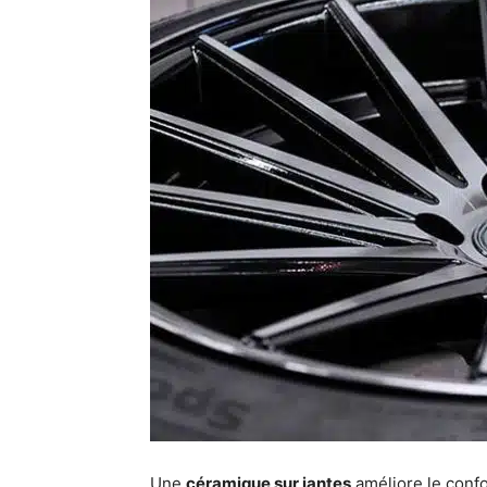
Une
céramique sur jantes
améliore le confo