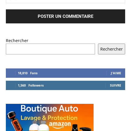
Rechercher
Rechercher
18,810
Fans
J'AIME
1,560
Followers
SUIVRE