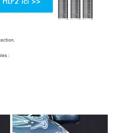
tection.
les :