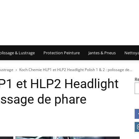
olissage & Lustrage
Protection Peinture
Jantes & Pneus
Nettoya
lustrage
Koch Chemie HLP1 et HLP2 Headlight Polish 1 & 2 : polissage de...
1 et HLP2 Headlight
R
lissage de phare