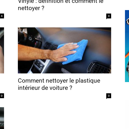
Vinyle : définition et comment le
nettoyer ?
4
0
Comment nettoyer le plastique
intérieur de voiture ?
0
0