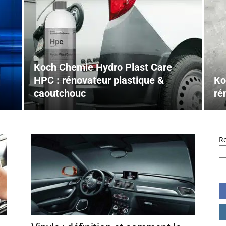
Koch Chemie Hydro Plast Care
HPC : rénovateur plastique &
Ko
caoutchouc
ré
R