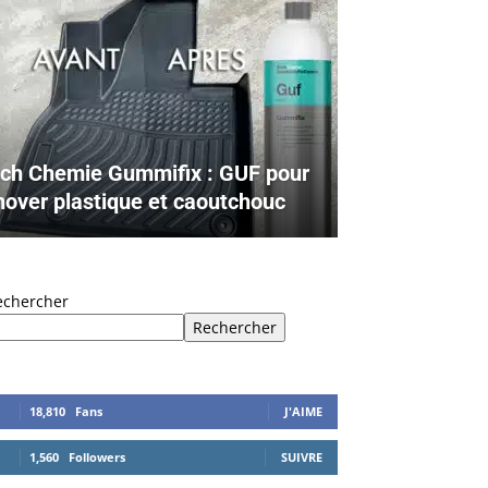
ch Chemie Gummifix : GUF pour
nover plastique et caoutchouc
echercher
Rechercher
18,810
Fans
J'AIME
1,560
Followers
SUIVRE