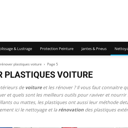
olissage & Lustrage
Protection Peinture
Jantes & Pneus
Nettoya
rénover plastiques voiture
Page 5
 PLASTIQUES VOITURE
ntérieurs de
voiture
et les rénover ? Il vous faut connaitre q
r et quels sont les meilleurs outils pour raviver et nourrir 
 brillants ou mattes, les plastiques ont aussi leur méthode de
ement ici le nettoyage et la
rénovation
des plastiques extéri