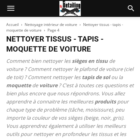
Accueil
Nettoyage intérieur de voiture
Nettoyer tissus - tapis -
moquette de voiture
Page 4
NETTOYER TISSUS - TAPIS -
MOQUETTE DE VOITURE
Comment bien nettoyer les
sièges en tissu
de
voiture ? Comment nettoyer le plafond de voiture (ciel
de toit) ? Comment nettoyer les
tapis de sol
ou la
moquette
de
voiture
? C’est à toutes ces questions et
bien plus encore que nous répondrons. Vous allez
apprendre à connaitre les meilleures
produits
pour
chaque type de problème (tâche, moisissure), peu
importe la couleur de vos sièges (beige, noir, gris).
Vous apprendrez également à utiliser les meilleurs
outils pour nettoyer en profondeur les tissus et les