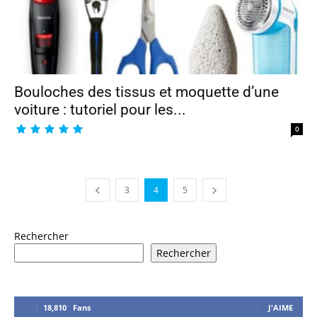
Bouloches des tissus et moquette d’une
voiture : tutoriel pour les...
0
3
4
5
Rechercher
Rechercher
18,810
Fans
J'AIME