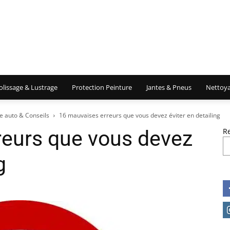
olissage & Lustrage
Protection Peinture
Jantes & Pneus
Nettoya
e auto & Conseils
16 mauvaises erreurs que vous devez éviter en detailing
reurs que vous devez
R
g