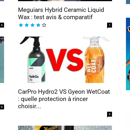
Meguiars Hybrid Ceramic Liquid
Wax : test avis & comparatif
4
1
CarPro Hydro2 VS Gyeon WetCoat
: quelle protection à rincer
choisir...
0
0