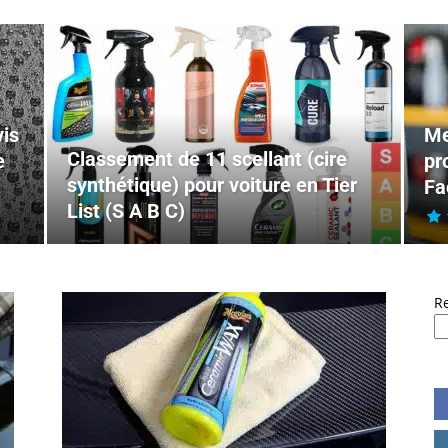
vis
Me
Classement de 11 scellant (cire
e
pr
synthétique) pour voiture en Tier
Fa
List (S A B C)
R