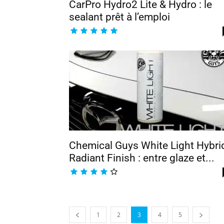
CarPro Hydro2 Lite & Hydro : le
sealant prêt à l’emploi
Chemical Guys White Light Hybri
Radiant Finish : entre glaze et...
1
2
3
4
5