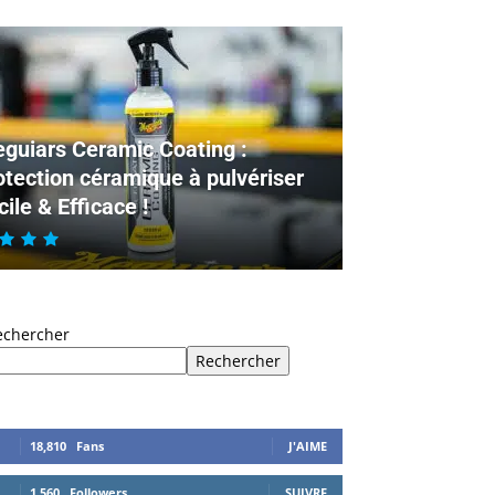
guiars Ceramic Coating :
otection céramique à pulvériser
cile & Efficace !
echercher
Rechercher
18,810
Fans
J'AIME
1,560
Followers
SUIVRE