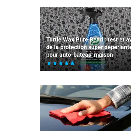
Turtle Wax Pure Bead : test et a
de la protection super déperlant
pour auto-bateau-maison