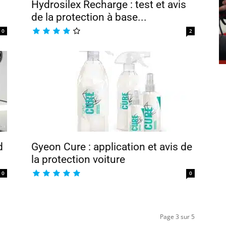
Hydrosilex Recharge : test et avis
de la protection à base...
0
2
d
Gyeon Cure : application et avis de
la protection voiture
0
0
Page 3 sur 5