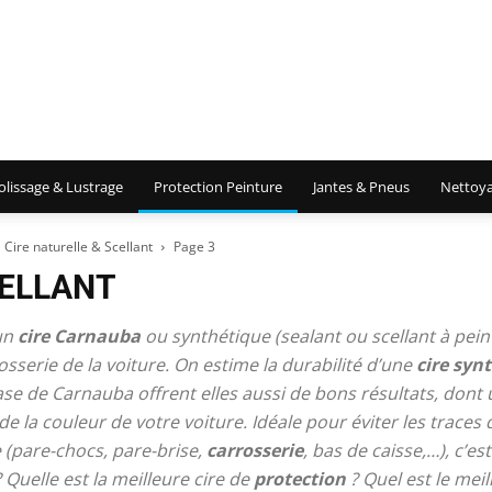
olissage & Lustrage
Protection Peinture
Jantes & Pneus
Nettoya
Cire naturelle & Scellant
Page 3
CELLANT
 un
cire Carnauba
ou synthétique (sealant ou scellant à peint
osserie de la voiture. On estime la durabilité d’une
cire syn
se de Carnauba offrent elles aussi de bons résultats, dont un
e la couleur de votre voiture. Idéale pour éviter les traces 
re (pare-chocs, pare-brise,
carrosserie
, bas de caisse,…), c’es
 ? Quelle est la meilleure cire de
protection
? Quel est le meil