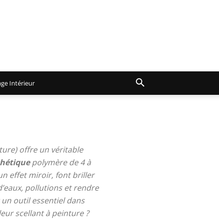
ge Intérieur
ure) offre un véritable
thétique
polymère de 4 à
 effet miroir, font briller
d’eaux, pollutions et rendre
t un outil essentiel dans
leur scellant à peinture ?