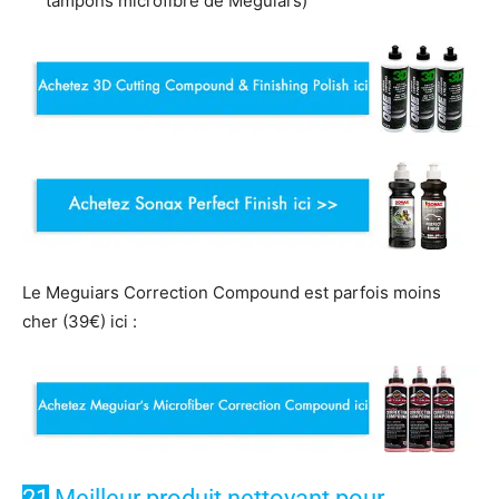
tampons microfibre de Meguiars)
Le Meguiars Correction Compound est parfois moins
cher (39€) ici :
21
Meilleur produit nettoyant pour